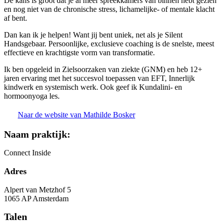
De kans is groot dat je al meer spreekkamers van binnen hebt gezien
en nog niet van de chronische stress, lichamelijke- of mentale klacht
af bent.
Dan kan ik je helpen! Want jij bent uniek, net als je Silent
Handsgebaar. Persoonlijke, exclusieve coaching is de snelste, meest
effectieve en krachtigste vorm van transformatie.
Ik ben opgeleid in Zielsoorzaken van ziekte (GNM) en heb 12+
jaren ervaring met het succesvol toepassen van EFT, Innerlijk
kindwerk en systemisch werk. Ook geef ik Kundalini- en
hormoonyoga les.
Naar de website van Mathilde Bosker
Naam praktijk:
Connect Inside
Adres
Alpert van Metzhof 5
1065 AP Amsterdam
Talen