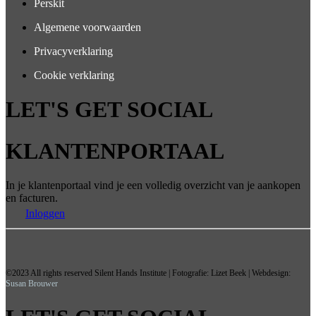
Perskit
Algemene voorwaarden
Privacyverklaring
Cookie verklaring
LET'S GET SOCIAL
KLANTENPORTAAL
In je klantenportaal vind je een volledig overzicht van je aankopen
en facturen.
Inloggen
©2023 All rights reserved Silent Hands Institute | Fotografie: Lizet Beek | Webdesign:
Susan Brouwer