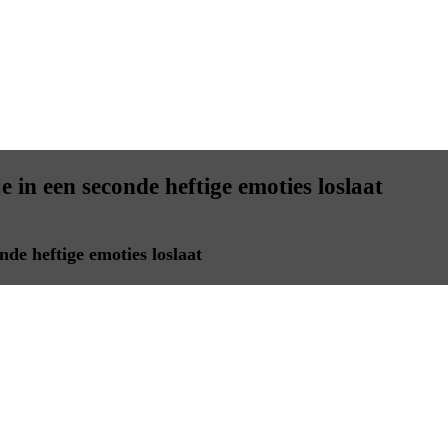
in een seconde heftige emoties loslaat
de heftige emoties loslaat