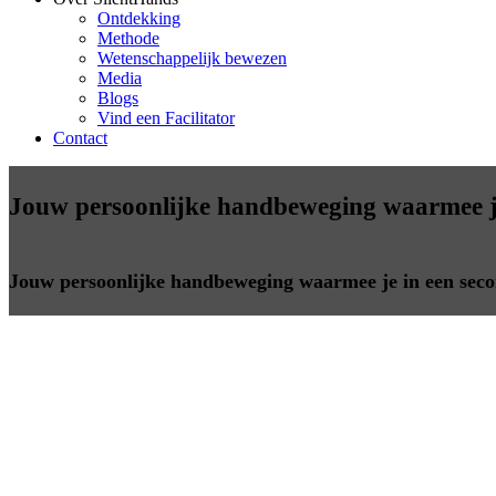
Ontdekking
Methode
Wetenschappelijk bewezen
Media
Blogs
Vind een Facilitator
Contact
Jouw persoonlijke handbeweging waarmee je 
Jouw persoonlijke handbeweging waarmee je in een secon